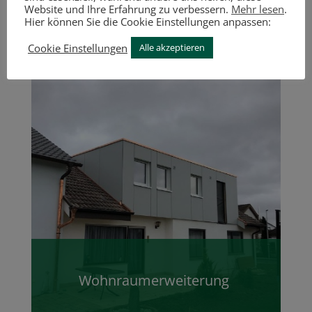
Dachgauben
Website und Ihre Erfahrung zu verbessern.
Mehr lesen
.
Hier können Sie die Cookie Einstellungen anpassen:
Cookie Einstellungen
Alle akzeptieren
Wohnraumerweiterung